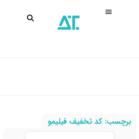
برچسب: کد تخفیف فیلیمو