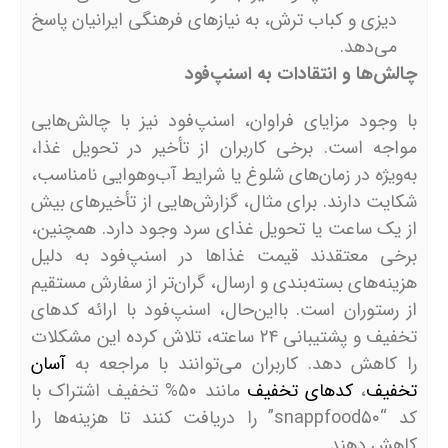
دیزی و کباب ترش، به نیازهای فرهنگی ایرانیان پاسخ
می‌دهد.
چالش‌ها و انتقادات به اسنپ‌فود
با وجود مزایای فراوان، اسنپ‌فود نیز با چالش‌هایی
مواجه است. برخی کاربران از تأخیر در تحویل غذا،
به‌ویژه در زمان‌های شلوغ یا شرایط آب‌وهوایی نامناسب،
شکایت دارند. برای مثال، گزارش‌هایی از تأخیرهای بیش
از یک ساعت یا تحویل غذای سرد وجود دارد. همچنین،
برخی معتقدند قیمت غذاها در اسنپ‌فود به دلیل
هزینه‌های بسته‌بندی و ارسال، گران‌تر از سفارش مستقیم
از رستوران است. بااین‌حال، اسنپ‌فود با ارائه کدهای
تخفیف و پشتیبانی ۲۴ ساعته، تلاش کرده این مشکلات
را کاهش دهد. کاربران می‌توانند با مراجعه به
آسان
تخفیف
،
کدهای تخفیف
مانند ۵۰% تخفیف اشتراک با
کد “snappfood۵۰” را دریافت کنند تا هزینه‌ها را
کاهش دهند.