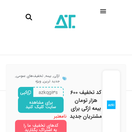
ازکی
,
بیمه
,
تخفیف‌های عمومی
,
جدید ترین
,
ویژه
کد تخفیف ۶۰۰
azkqgi۳s
کپی
هزار تومان
برای مشاهده
سایت کلیک کنید
بیمه ازکی برای
مشتریان جدید
نامعتبر
کدهای تخفیف ما را
به اشتراک بگذارید