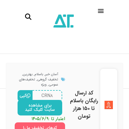
آسان خبر
,
باسلام
,
بهترین
,
تخفیف گروهی
,
تخفیف‌های
عمومی
,
ویژه
کد ارسال
CRN۸
کپی
رایگان باسلام
برای مشاهده
تا ۱۵۰ هزار
سایت کلیک کنید
تومان
اعتبار تا :
۱۴۰۵/۶/۹
کدهای تخفیف ما را